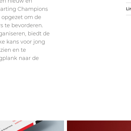
 een nieuw en
 Karting Champions
Li
is opgezet om de
s te bevorderen.
ganiseren, biedt de
e kans voor jong
zien en te
ngplank naar de