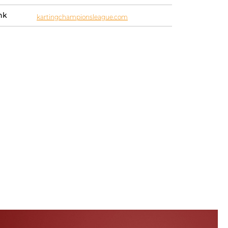
nk
kartingchampionsleague.com