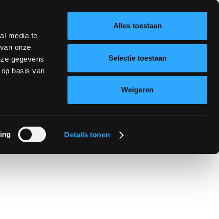
0186 - 61 54 11
Contact
Alles toestaan
al media te
 van onze
Selectie toestaan
deze gegevens
 op basis van
Weigeren
ing
Details tonen