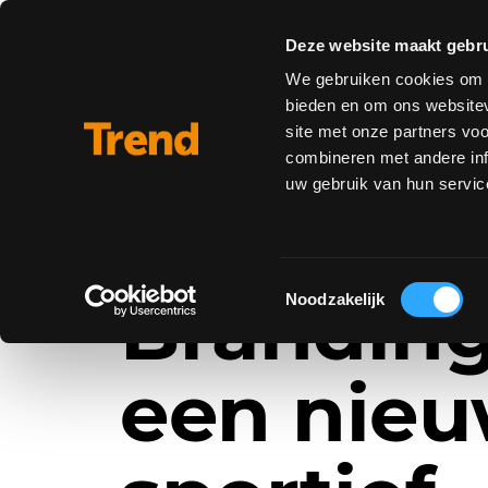
Diensten
Mar
Deze website maakt gebru
We gebruiken cookies om c
Cases
bieden en om ons websitev
site met onze partners vo
Over ons
combineren met andere inf
uw gebruik van hun servic
KARTING CHAMPIONS LEAGUE
Toestemmingsselectie
Branding
Noodzakelijk
een nie