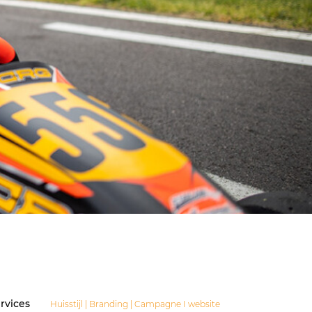
rvices
Huisstijl | Branding | Campagne I website