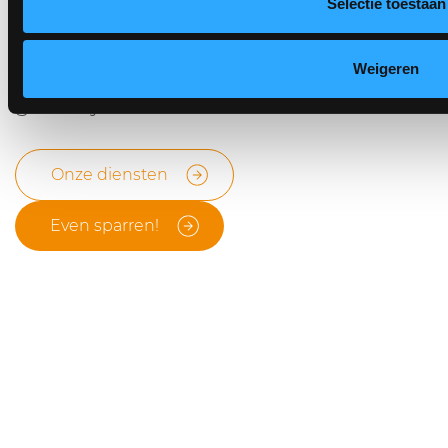
Selectie toestaan
om iets anders. Wij zorgen dat jouw
marketing doorgaat, ook als jij er
Weigeren
geen tijd voor hebt.
Strategie.
Onze diensten
Communicatie.
Design.
Even sparren!