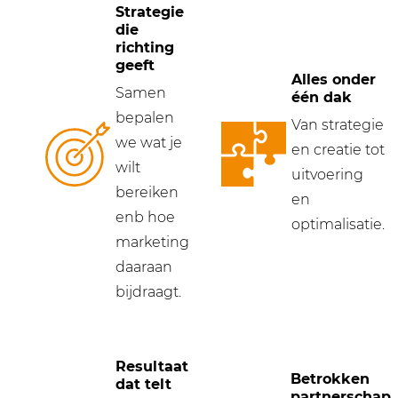
Strategie
die
richting
geeft
Alles onder
Samen
één dak
bepalen
Van strategie
we wat je
en creatie tot
wilt
uitvoering
bereiken
en
enb hoe
optimalisatie.
marketing
daaraan
bijdraagt.
Resultaat
Betrokken
dat telt
partnerschap