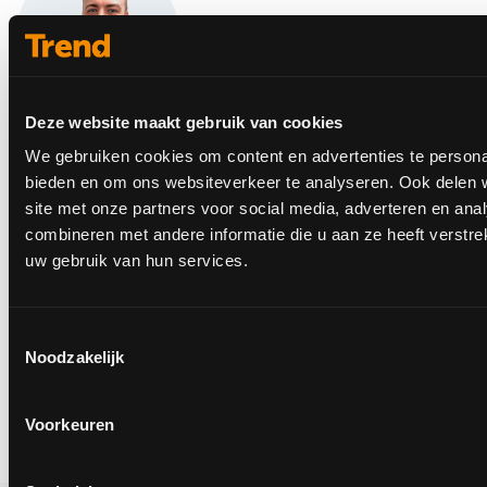
Deze website maakt gebruik van cookies
Stefan
We gebruiken cookies om content en advertenties te personal
Online specialist & webdeveloper
bieden en om ons websiteverkeer te analyseren. Ook delen 
site met onze partners voor social media, adverteren en an
Verantwoordelijk voor websiteontwikkeling en
combineren met andere informatie die u aan ze heeft verstre
digitale oplossingen. Zorgt ervoor dat techniek,
uw gebruik van hun services.
gebruiksgemak en resultaat samenkomen in mooie
websites die werken.
Toestemmingsselectie
Noodzakelijk
Voorkeuren